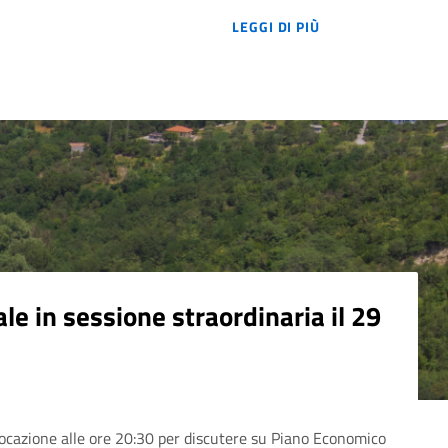
LOREM IPSUM DOL
LEGGI DI PIÙ
e in sessione straordinaria il 29
ocazione alle ore 20:30 per discutere su Piano Economico