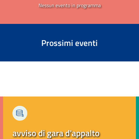
Nessun evento in programma
Prossimi eventi
avviso di gara d'appalto