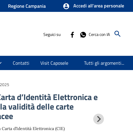
Accedi all'area personale
Regione Campania
Seguici su
Cerca con IA
Contatti
Visit Caposele
Tutti gli argomenti...
/2025
Carta d’Identità Elettronica e
a validità delle carte
acee
 Carta d’Identità Elettronica (CIE)