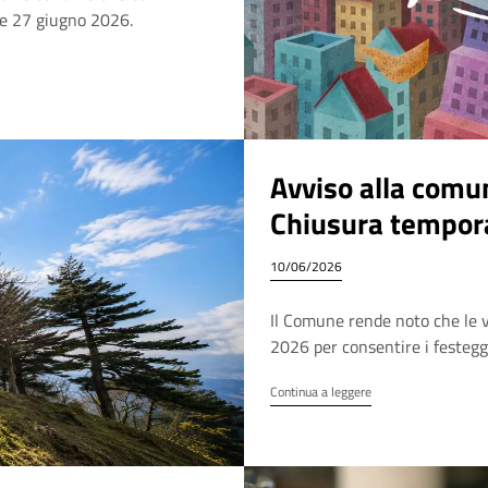
6 e 27 giugno 2026.
Avviso alla comun
Chiusura tempora
Area
10/06/2026
Il Comune rende noto che le v
2026 per consentire i festegg
Continua a leggere