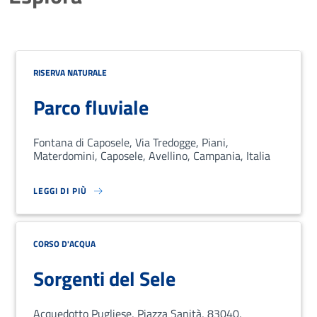
RISERVA NATURALE
Parco fluviale
Fontana di Caposele, Via Tredogge, Piani,
Materdomini, Caposele, Avellino, Campania, Italia
LEGGI DI PIÙ
SU LOREM IPSUM DOLOR SIT AMET, CONSECTETUR ADIPISCING EL
CORSO D'ACQUA
Sorgenti del Sele
Acquedotto Pugliese, Piazza Sanità, 83040,