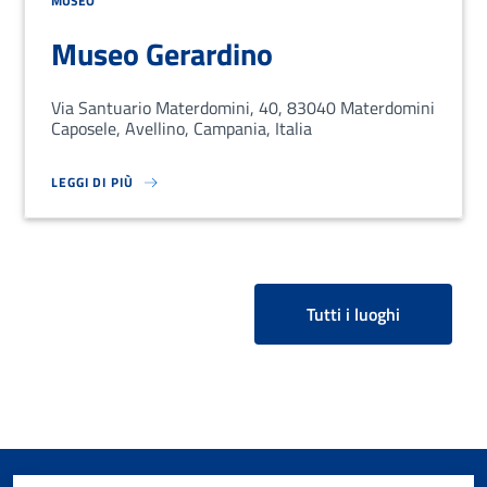
MUSEO
Museo Gerardino
Via Santuario Materdomini, 40, 83040 Materdomini
Caposele, Avellino, Campania, Italia
LEGGI DI PIÙ
SU LOREM IPSUM DOLOR SIT AMET, CONSECTETUR ADIPISCING EL
Tutti i luoghi