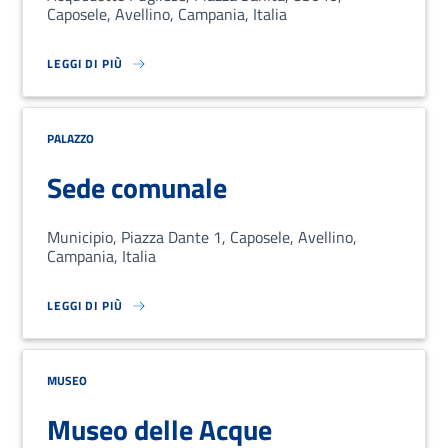
Caposele, Avellino, Campania, Italia
LEGGI DI PIÙ
SU LOREM IPSUM DOLOR SIT AMET, CONSECTETUR ADIPISCING EL
PALAZZO
Sede comunale
Municipio, Piazza Dante 1, Caposele, Avellino,
Campania, Italia
LEGGI DI PIÙ
SU LOREM IPSUM DOLOR SIT AMET, CONSECTETUR ADIPISCING EL
MUSEO
Museo delle Acque