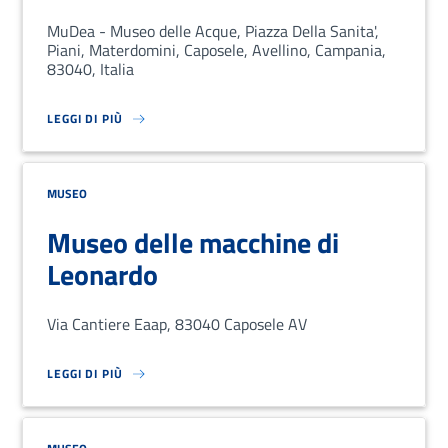
MuDea - Museo delle Acque, Piazza Della Sanita',
Piani, Materdomini, Caposele, Avellino, Campania,
83040, Italia
LEGGI DI PIÙ
SU LOREM IPSUM DOLOR SIT AMET, CONSECTETUR ADIPISCING EL
MUSEO
Museo delle macchine di
Leonardo
Via Cantiere Eaap, 83040 Caposele AV
LEGGI DI PIÙ
SU LOREM IPSUM DOLOR SIT AMET, CONSECTETUR ADIPISCING EL