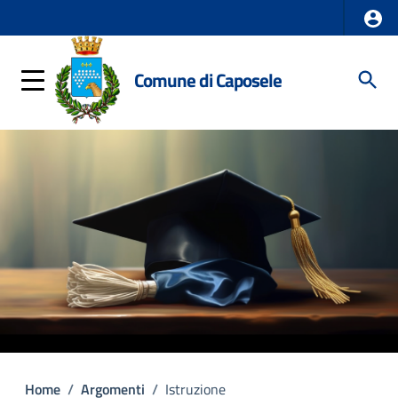
Comune di Caposele
Home
/
Argomenti
/
Istruzione