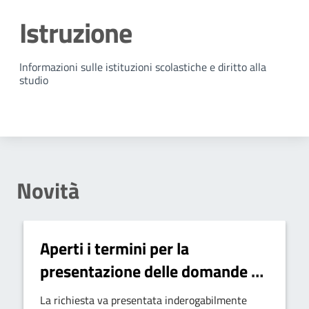
Istruzione
Dettagli della notizia
Informazioni sulle istituzioni scolastiche e diritto alla
studio
Novità
Aperti i termini per la
presentazione delle domande di
iscrizione al Servizio del
La richiesta va presentata inderogabilmente