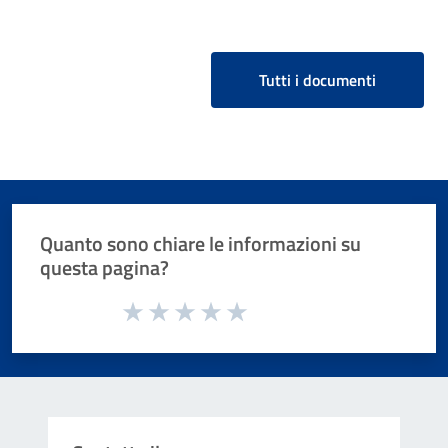
Tutti i documenti
Quanto sono chiare le informazioni su
questa pagina?
Valuta da 1 a 5 stelle la pagina
Valuta 1 stelle su 5
Valuta 2 stelle su 5
Valuta 3 stelle su 5
Valuta 4 stelle su 5
Valuta 5 stelle su 5