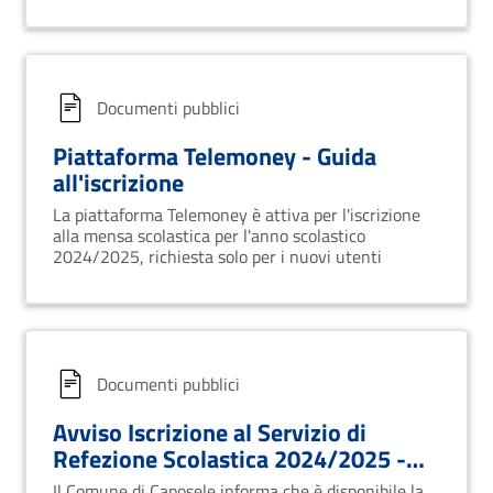
Documenti pubblici
Piattaforma Telemoney - Guida
all'iscrizione
La piattaforma Telemoney è attiva per l'iscrizione
alla mensa scolastica per l'anno scolastico
2024/2025, richiesta solo per i nuovi utenti
Documenti pubblici
Avviso Iscrizione al Servizio di
Refezione Scolastica 2024/2025 -
Comune di Caposele
Il Comune di Caposele informa che è disponibile la