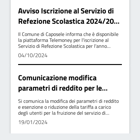
Avviso Iscrizione al Servizio di
Refezione Scolastica 2024/2025
- Comune di Caposele
Il Comune di Caposele informa che è disponibile
la piattaforma Telemoney per l'iscrizione al
Servizio di Refezione Scolastica per l'anno
2024/2025.
04/10/2024
Comunicazione modifica
parametri di reddito per le
esenzioni relative alla mensa
Si comunica la modifica dei parametri di reddito
scolastica a partire dal 1
e esenzione o riduzione della tariffa a carico
degli utenti per la fruizione del servizio di
Gennaio 2024
refezione scolastica a partire dall'anno scolastico
19/01/2024
2023/2024