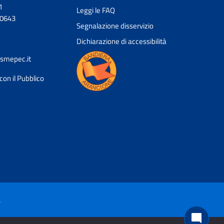
1
Leggi le FAQ
20643
Segnalazione disservizio
Dichiarazione di accessibilità
smepec.it
con il Pubblico
Ciao 👋
Come posso esserti utile?
smart_toy
à
mode_comment