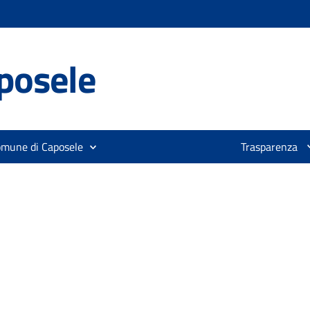
posele
omune di Caposele
Trasparenza