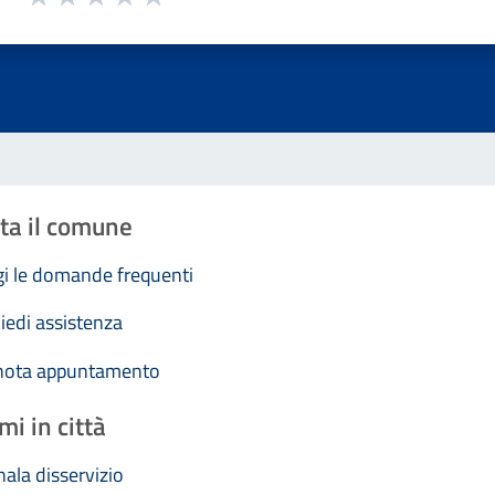
Valuta 1 stelle su 5
Valuta 2 stelle su 5
Valuta 3 stelle su 5
Valuta 4 stelle su 5
Valuta 5 stelle su 5
ta il comune
i le domande frequenti
iedi assistenza
nota appuntamento
mi in città
ala disservizio