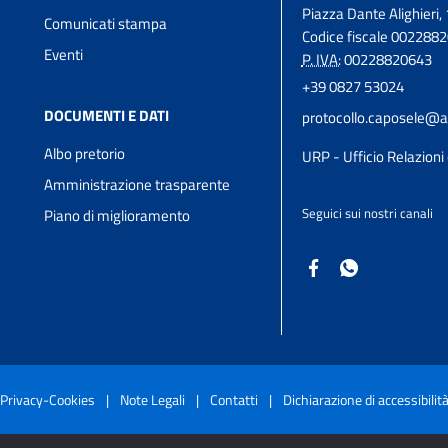
Piazza Dante Alighieri, 
Comunicati stampa
Codice fiscale 002288
Eventi
P. IVA:
00228820643
+39 0827 53024
DOCUMENTI E DATI
protocollo.caposele@a
Albo pretorio
URP - Ufficio Relazioni 
Amministrazione trasparente
Seguici sui nostri canali
Piano di miglioramento
Privacy-Cookies
|
Note Legali
|
Contatti
|
Dichiarazione di accessibilit