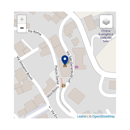
+
−
Leaflet
| ©
OpenStreetMap