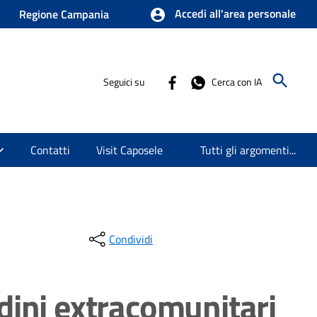
Accedi all'area personale
Regione Campania
Seguici su
Cerca con IA
Contatti
Visit Caposele
Tutti gli argomenti...
Condividi
adini extracomunitari