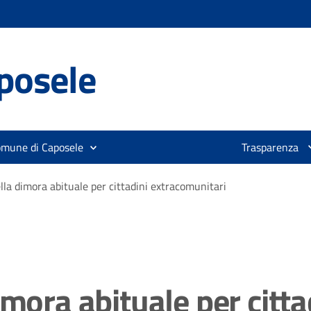
posele
omune di Caposele
Trasparenza
lla dimora abituale per cittadini extracomunitari
imora abituale per citt