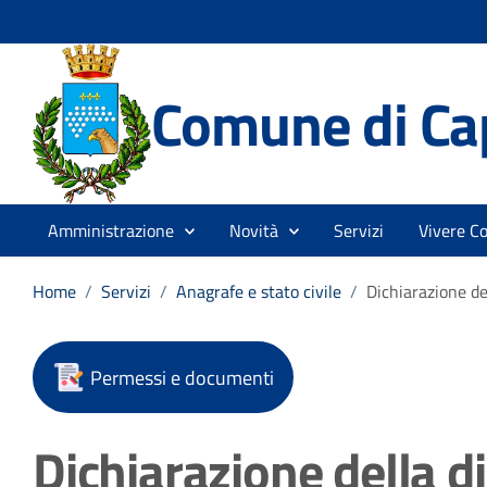
Comune di Ca
Amministrazione
Novità
Servizi
Vivere C
Home
/
Servizi
/
Anagrafe e stato civile
/
Dichiarazione de
Permessi e documenti
Dichiarazione della d