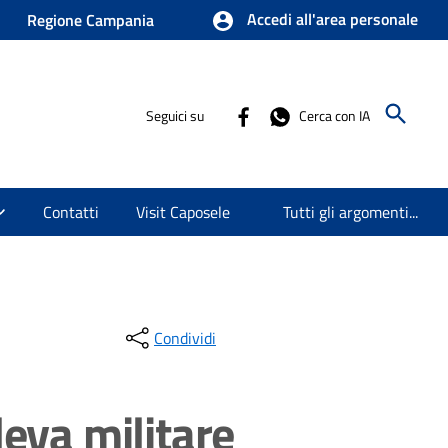
Accedi all'area personale
Regione Campania
Seguici su
Cerca con IA
Contatti
Visit Caposele
Tutti gli argomenti...
Condividi
 leva militare