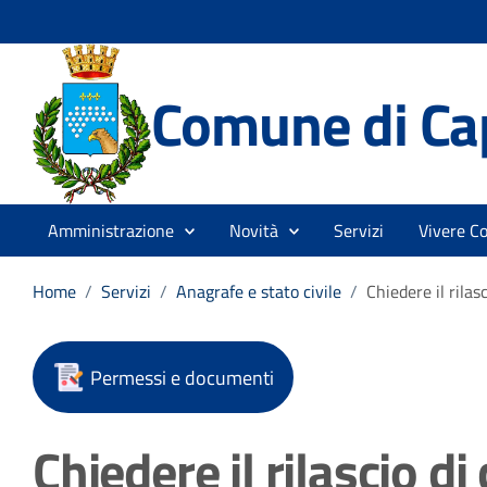
Comune di Ca
Amministrazione
Novità
Servizi
Vivere C
Home
/
Servizi
/
Anagrafe e stato civile
/
Chiedere il rilasc
Permessi e documenti
Chiedere il rilascio di 