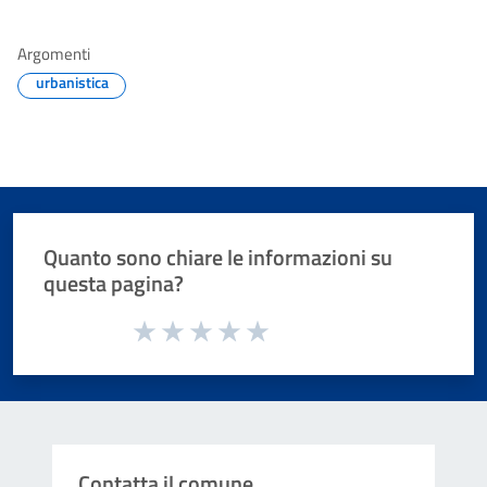
Argomenti
urbanistica
Quanto sono chiare le informazioni su
questa pagina?
Valuta da 1 a 5 stelle la pagina
Valuta 1 stelle su 5
Valuta 2 stelle su 5
Valuta 3 stelle su 5
Valuta 4 stelle su 5
Valuta 5 stelle su 5
Contatta il comune