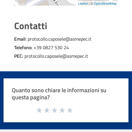
Leaflet
| ©
OpenStreetMap
Contatti
Email:
protocollo.caposele@asmepec.it
Telefono:
+39 0827 530 24
PEC:
protocollo.caposele@asmepec.it
Quanto sono chiare le informazioni su
questa pagina?
Valuta da 1 a 5 stelle la pagina
Valuta 1 stelle su 5
Valuta 2 stelle su 5
Valuta 3 stelle su 5
Valuta 4 stelle su 5
Valuta 5 stelle su 5