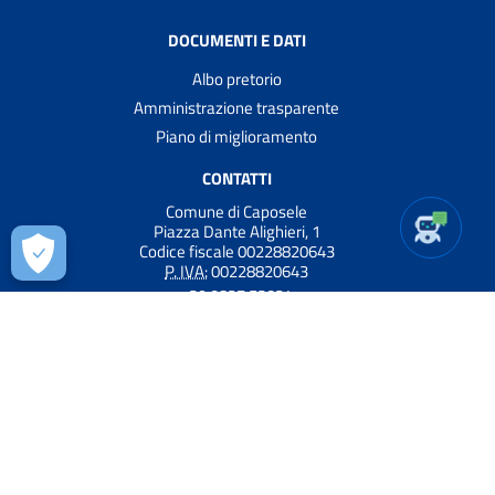
DOCUMENTI E DATI
Albo pretorio
Amministrazione trasparente
Piano di miglioramento
CONTATTI
Comune di Caposele
Piazza Dante Alighieri, 1
Codice fiscale 00228820643
P. IVA:
00228820643
+39 0827 53024
protocollo.caposele@asmepec.it
URP - Ufficio Relazioni con il Pubblico
Seguici sui nostri canali