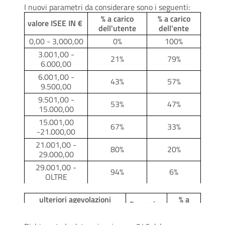
I nuovi parametri da considerare sono i seguenti:
% a carico
% a carico
valore ISEE IN €
dell'utente
dell'ente
0,00 - 3,000,00
0%
100%
3.001,00 -
21%
79%
6.000,00
6.001,00 -
43%
57%
9.500,00
9.501,00 -
53%
47%
15.000,00
15.001,00
67%
33%
-21.000,00
21.001,00 -
80%
20%
29.000,00
29.001,00 -
94%
6%
OLTRE
ulteriori agevolazioni
% a
% a carico
indipendentemente dalla
carico
dell'utente
situazione economica
dell'ente