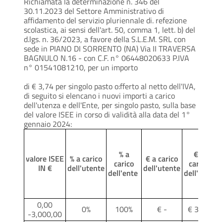
Richiamata la determinazione n. 346 del
nuclei familiari con piu di
30.11.2023 del Settore Amministrativo di
due figli che usufruiscono
affidamento del servizio pluriennale di. refezione
0%
del servizio mensa
100%
scolastica, ai sensi dell'art. 50, comma 1, lett. b) del
(ESENTI)
scolastica, a partire dal terzo
d.lgs. n. 36/2023, a favore della S.L.E.M. SRL con
figlio
sede in PIANO DI SORRENTO (NA) Via II TRAVERSA
BAGNULO N.16 - con C.F. n° 06448020633 P.IVA
n° 01541081210, per un importo
di € 3,74 per singolo pasto o:fferto al netto dell'IVA,
di seguito si elencano i nuovi importi a carico
dell'utenza e dell'Ente, per singolo pasto, sulla base
del valore ISEE in corso di validità alla data del 1°
gennaio 2024:
% a
€ a
valore ISEE
% a carico
€ a carico
carico
carico
s
IN €
dell'utente
dell'utente
dell'ente
dell'ente
0,00
0%
100%
€ -
€ 3,74
€
-3,000,00