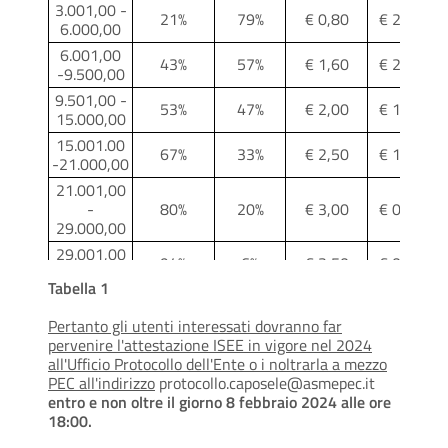
3.001,00 -
21%
79%
€ 0,80
€ 2,94
€
6.000,00
6.001,00
43%
57%
€ 1,60
€ 2,14
€
-9.500,00
9.501,00 -
53%
47%
€ 2,00
€ 1,74
€
15.000,00
15.001.00
67%
33%
€ 2,50
€ 1,24
€
-21.000,00
21.001,00
-
80%
20%
€ 3,00
€ 0,74
€
29.000,00
29.001,00
94%
6%
€ 3,50
€ 0,24
€
- OLTRE
Tabella 1
Pertanto gli utenti interessati dovranno far
pervenire l'attestazione ISEE in vigore nel 2024
all'Ufficio Protocollo dell'Ente o i noltrarla a mezzo
PEC all'indirizzo
protocollo.caposele@asmepec.it
entro e non oltre il giorno 8 febbraio 2024 alle ore
18:00.