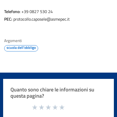
Telefono:
+39 0827 530 24
PEC:
protocollo.caposele@asmepec.it
Argomenti
scuola dell'obbligo
Quanto sono chiare le informazioni su
questa pagina?
Valuta da 1 a 5 stelle la pagina
Valuta 1 stelle su 5
Valuta 2 stelle su 5
Valuta 3 stelle su 5
Valuta 4 stelle su 5
Valuta 5 stelle su 5