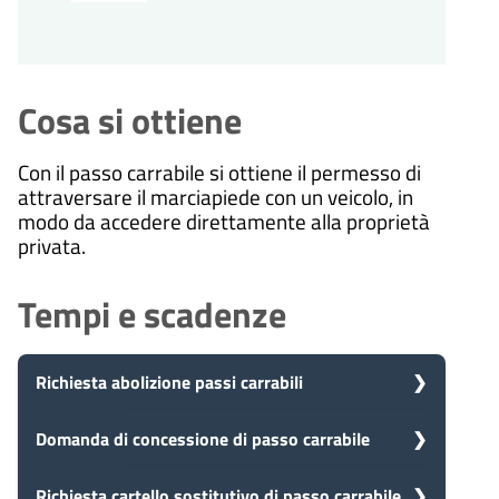
Cosa si ottiene
Con il passo carrabile si ottiene il permesso di
attraversare il marciapiede con un veicolo, in
modo da accedere direttamente alla proprietà
privata.
Tempi e scadenze
Richiesta abolizione passi carrabili
5
Domanda di concessione di passo carrabile
Presa in carico
Dopo aver presentato la tua
giorni
richiesta, il comune avvia il
Richiesta cartello sostitutivo di passo carrabile