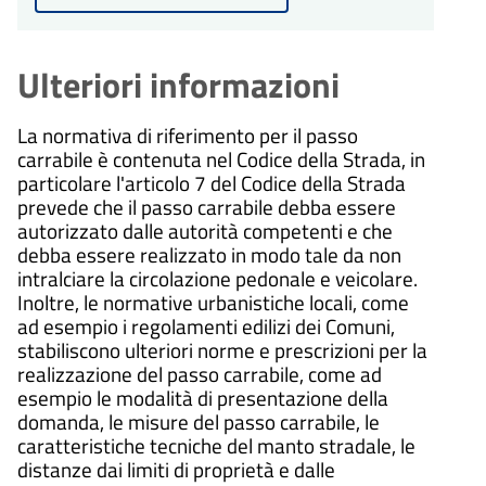
procedimento
giorni
di 30 giorni dalla presentazione
dall'avvio del procedimento.
Il procedimento amministrativo
dell'istanza.
30
sarà concluso entro un massimo
Conclusione del
di 30 giorni dalla presentazione
Ulteriori informazioni
procedimento
giorni
dell'istanza.
30
Il procedimento amministrativo
Conclusione del
sarà concluso entro un massimo
procedimento
La normativa di riferimento per il passo
giorni
di 30 giorni dalla presentazione
carrabile è contenuta nel Codice della Strada, in
Il procedimento amministrativo
dell'istanza.
sarà concluso entro un massimo
particolare l'articolo 7 del Codice della Strada
di 30 giorni dalla presentazione
prevede che il passo carrabile debba essere
dell'istanza.
autorizzato dalle autorità competenti e che
debba essere realizzato in modo tale da non
intralciare la circolazione pedonale e veicolare.
Inoltre, le normative urbanistiche locali, come
ad esempio i regolamenti edilizi dei Comuni,
stabiliscono ulteriori norme e prescrizioni per la
realizzazione del passo carrabile, come ad
esempio le modalità di presentazione della
domanda, le misure del passo carrabile, le
caratteristiche tecniche del manto stradale, le
distanze dai limiti di proprietà e dalle