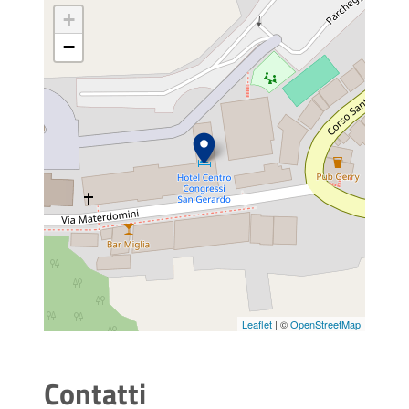
+
−
Leaflet
| ©
OpenStreetMap
Contatti