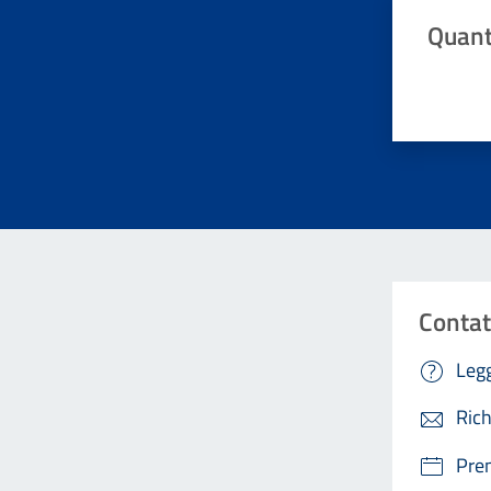
Quant
Valuta da 
Contat
Legg
Rich
Pre