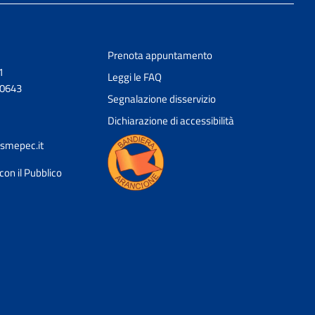
Prenota appuntamento
1
Leggi le FAQ
20643
Segnalazione disservizio
Dichiarazione di accessibilità
smepec.it
con il Pubblico
Ciao 👋
Come posso esserti utile?
smart_toy