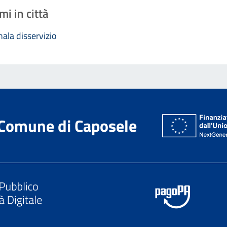
mi in città
ala disservizio
Comune di Caposele