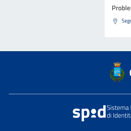
Proble
Segn