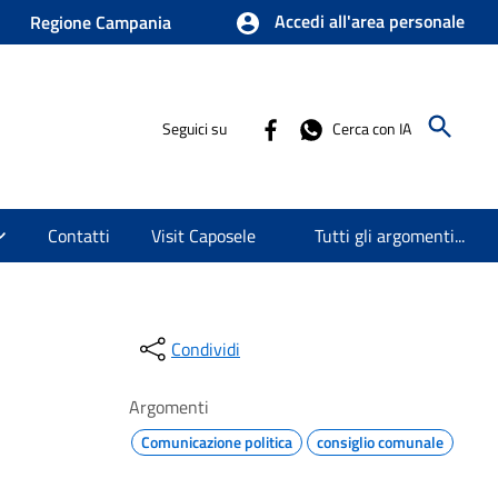
Accedi all'area personale
Regione Campania
Seguici su
Cerca con IA
Contatti
Visit Caposele
Tutti gli argomenti...
Condividi
Argomenti
Comunicazione politica
consiglio comunale