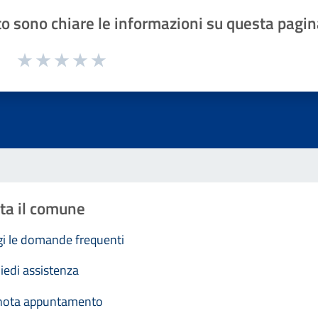
o sono chiare le informazioni su questa pagin
1 a 5 stelle la pagina
Valuta 1 stelle su 5
Valuta 2 stelle su 5
Valuta 3 stelle su 5
Valuta 4 stelle su 5
Valuta 5 stelle su 5
ta il comune
i le domande frequenti
iedi assistenza
nota appuntamento