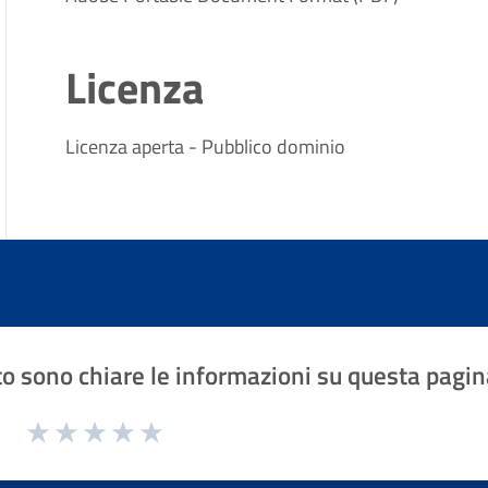
Licenza
Licenza aperta - Pubblico dominio
o sono chiare le informazioni su questa pagin
1 a 5 stelle la pagina
Valuta 1 stelle su 5
Valuta 2 stelle su 5
Valuta 3 stelle su 5
Valuta 4 stelle su 5
Valuta 5 stelle su 5