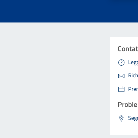
Contat
Legg
Rich
Pre
Proble
Segn