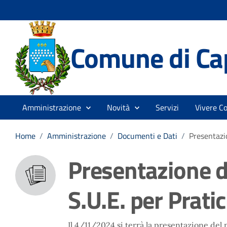
Comune di Ca
Amministrazione
Novità
Servizi
Vivere C
Home
/
Amministrazione
/
Documenti e Dati
/
Presentazio
Presentazione d
S.U.E. per Prati
Il 4/11/2024 si terrà la presentazione del