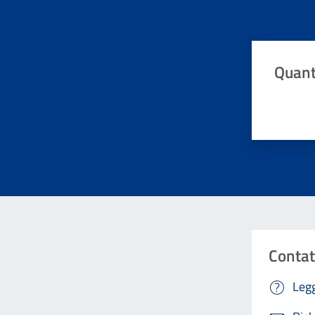
Quant
Valuta da 
Contat
Legg