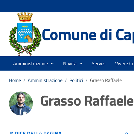
Comune di Ca
Amministrazione
Novità
Servizi
Vivere C
Home
/
Amministrazione
/
Politici
/
Grasso Raffaele
Grasso Raffaele
INDICE DELLA PAGINA