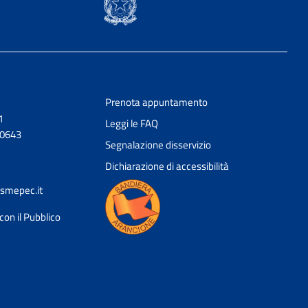
Prenota appuntamento
1
Leggi le FAQ
20643
Segnalazione disservizio
Dichiarazione di accessibilità
smepec.it
con il Pubblico
Ciao 👋
Come posso esserti utile?
smart_toy