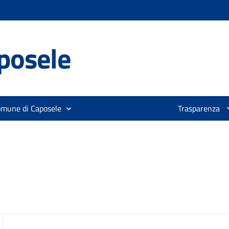
posele
omune di Caposele
Trasparenza