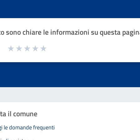
o sono chiare le informazioni su questa pagin
1 a 5 stelle la pagina
Valuta 1 stelle su 5
Valuta 2 stelle su 5
Valuta 3 stelle su 5
Valuta 4 stelle su 5
Valuta 5 stelle su 5
ta il comune
i le domande frequenti