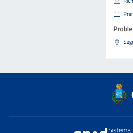
Rich
Pre
Proble
Segn