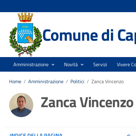
Comune di Ca
Amministrazione
Novità
Servizi
Vivere C
Home
/
Amministrazione
/
Politici
/
Zanca Vincenzo
Zanca Vincenzo
INDICE DELLA PAGINA