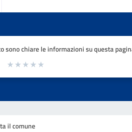
o sono chiare le informazioni su questa pagin
1 a 5 stelle la pagina
Valuta 1 stelle su 5
Valuta 2 stelle su 5
Valuta 3 stelle su 5
Valuta 4 stelle su 5
Valuta 5 stelle su 5
ta il comune