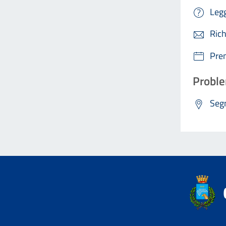
Legg
Rich
Pre
Proble
Segn