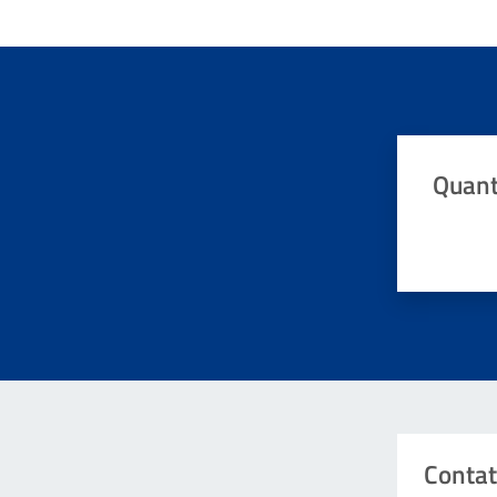
Quant
Valuta da 
Contat