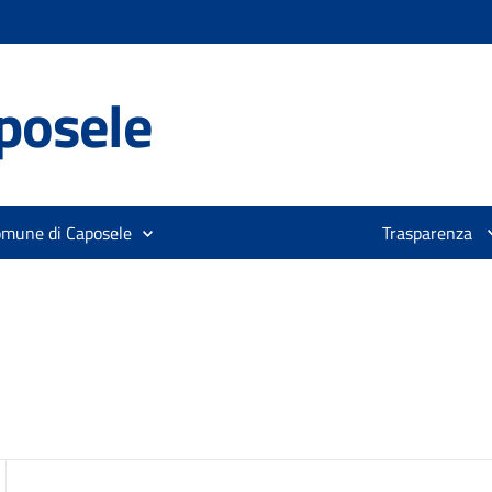
posele
omune di Caposele
Trasparenza