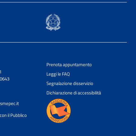
Prenota appuntamento
1
Leggi le FAQ
20643
Segnalazione disservizio
Dichiarazione di accessibilità
smepec.it
con il Pubblico
Ciao 👋
Come posso esserti utile?
smart_toy