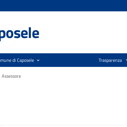
posele
omune di Caposele
Trasparenza
Assessore