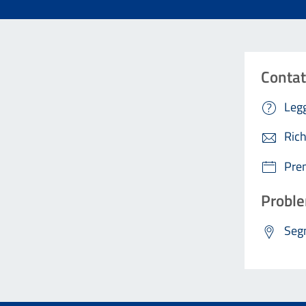
Contat
Legg
Rich
Pre
Proble
Segn