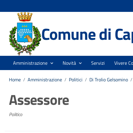
Comune di Ca
Amministrazione
Novità
Servizi
Vivere C
Home
/
Amministrazione
/
Politici
/
Di Trolio Gelsomino
/
Assessore
Politico