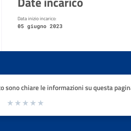
Date incarico
Data inizio incarico:
05 giugno 2023
o sono chiare le informazioni su questa pagin
1 a 5 stelle la pagina
Valuta 1 stelle su 5
Valuta 2 stelle su 5
Valuta 3 stelle su 5
Valuta 4 stelle su 5
Valuta 5 stelle su 5