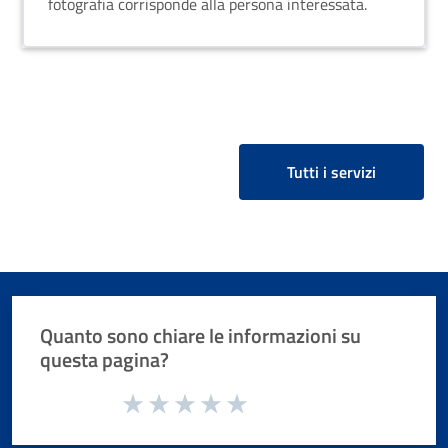
fotografia corrisponde alla persona interessata.
Tutti i servizi
Quanto sono chiare le informazioni su
questa pagina?
Valuta da 1 a 5 stelle la pagina
Valuta 1 stelle su 5
Valuta 2 stelle su 5
Valuta 3 stelle su 5
Valuta 4 stelle su 5
Valuta 5 stelle su 5