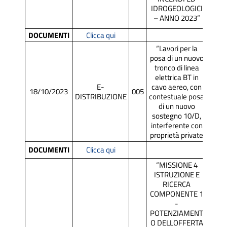
IDROGEOLOGICI
– ANNO 2023”
DOCUMENTI
Clicca qui
“Lavori per la
posa di un nuovo
tronco di linea
elettrica BT in
E-
cavo aereo, con
18/10/2023
005
SCR
DISTRIBUZIONE
contestuale posa
di un nuovo
sostegno 10/D,
interferente con
proprietà private
DOCUMENTI
Clicca qui
“MISSIONE 4
ISTRUZIONE E
RICERCA
COMPONENTE 1
-
POTENZIAMENT
O DELLOFFERTA