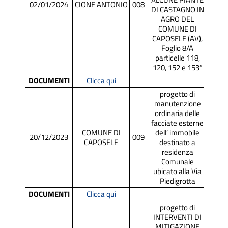
02/01/2024
CIONE ANTONIO
008
SCR
DI CASTAGNO IN
AGRO DEL
COMUNE DI
CAPOSELE (AV),
Foglio 8/A
particelle 118,
120, 152 e 153”
DOCUMENTI
Clicca qui
progetto di
manutenzione
ordinaria delle
facciate esterne
COMUNE DI
dell’ immobile
20/12/2023
009
SCR
CAPOSELE
destinato a
residenza
Comunale
ubicato alla Via
Piedigrotta
DOCUMENTI
Clicca qui
progetto di
INTERVENTI DI
MITIGAZIONE