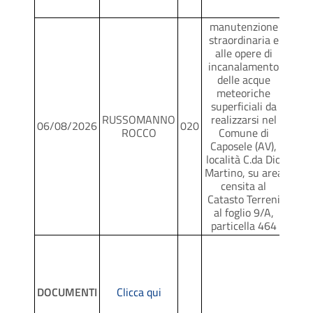
manutenzione
straordinaria e
alle opere di
incanalamento
delle acque
meteoriche
superficiali da
RUSSOMANNO
realizzarsi nel
06/08/2026
020
SCR
ROCCO
Comune di
Caposele (AV),
località C.da Dio
Martino, su area
censita al
Catasto Terreni
al foglio 9/A,
particella 464
DOCUMENTI
Clicca qui