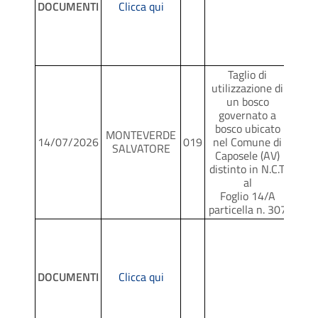
DOCUMENTI
Clicca qui
Taglio di
utilizzazione di
un bosco
governato a
bosco ubicato
MONTEVERDE
14/07/2026
019
nel Comune di
SCR
SALVATORE
Caposele (AV)
distinto in N.C.T.
al
Foglio 14/A
particella n. 307
DOCUMENTI
Clicca qui