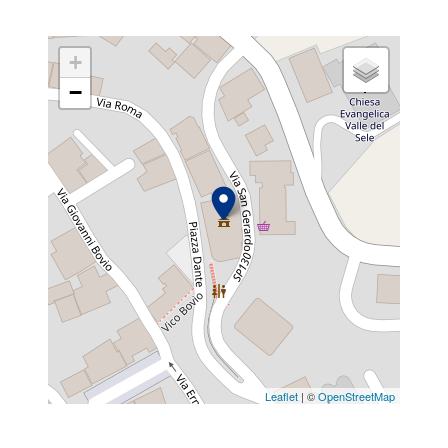
+
−
Leaflet
| ©
OpenStreetMap