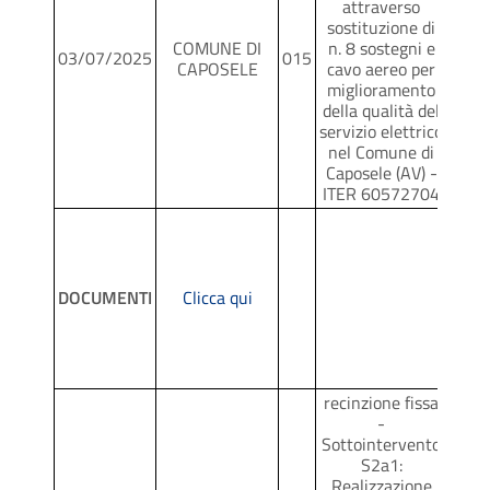
attraverso
sostituzione di
COMUNE DI
n. 8 sostegni e
03/07/2025
015
SCR
CAPOSELE
cavo aereo per
miglioramento
della qualità del
servizio elettrico
nel Comune di
Caposele (AV) -
ITER 60572704
DOCUMENTI
Clicca qui
recinzione fissa
-
Sottointervento
S2a1:
Realizzazione