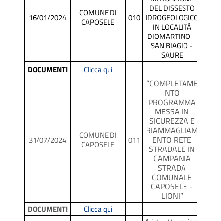
DEL DISSESTO
APP
COMUNE DI
16/01/2024
010
IDROGEOLOGICO
TA
CAPOSELE
IN LOCALITÀ
P/P
DIOMARTINO –
SAN BIAGIO -
SAURE
DOCUMENTI
Clicca qui
“COMPLETAME
NTO
PROGRAMMA
MESSA IN
SICUREZZA E
RIAMMAGLIAM
COMUNE DI
ENTO RETE
SCR
31/07/2024
011
CAPOSELE
STRADALE IN
CAMPANIA
STRADA
COMUNALE
CAPOSELE -
LIONI”
DOCUMENTI
Clicca qui