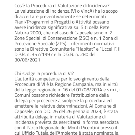
Cos’è la Procedura di Valutazione di Incidenza?
La valutazione di incidenza (VI o VIncA) ha lo scopo
di accertare preventivamente se determinati
Piani/Programmi o Progetti o Attività possano
avere incidenza significativa sui Siti della Rete
Natura 2000, che nel caso di Caposele sono n. 2
Zone Speciali di Conservazione (ZSC) e n. 1 Zona di
Protezione Speciale (ZPS). I riferimenti normativi
sono le Direttive Comunitarie “Habitat” e “Uccelli”, il
D.P.R. n. 357/1997 e la D.G.R. n. 280 del
30/06/2021.
Chi svolge la procedura di VI?
L’autorità competente per lo svolgimento della
Procedura di VI è la Regione Campania, ma in virtù
della legge regionale n. 16 del 07/08/2014 e s.m.i., i
Comuni possono richiedere l’attribuzione della
delega per procedere a svolgere la procedura ed
emettere le relative determinazioni. Al Comune di
Caposele, con D.D. 26 del 26 gennaio 2023, è stata
attribuita delega in materia di Valutazione di
Incidenza prevista da esercitarsi in forma associata
con il Parco Regionale dei Monti Picentini presso il
cui Ufficio Tutela dell’Ambiente è stata nominata la