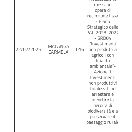
messa in
opera di
recinzione fissa
- Piano
Strategico della
PAC 2023-2027
- SRD04
“Investimenti
MALANGA
22/07/2025
016
non produttivi
SCR
CARMELA
agricoli con
finalità
ambientale”-
Azione 1
Investimenti
non produttivi
finalizzati ad
arrestare e
invertire la
perdita di
biodiversità e a
preservare il
paesaggio rurale