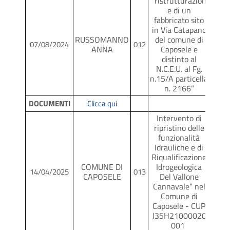
“ristrutturazion
e di un
fabbricato sito
in Via Catapano
RUSSOMANNO
del comune di
SCR
07/08/2024
012
ANNA
Caposele e
distinto al
N.C.E.U. al Fg.
n.15/A particella
n. 2166”
DOCUMENTI
Clicca qui
Intervento di
ripristino delle
funzionalità
Idrauliche e di
Riqualificazione
COMUNE DI
Idrogeologica
SCR
14/04/2025
013
CAPOSELE
Del Vallone
Cannavale” nel
Comune di
Caposele - CUP
J35H21000020
001