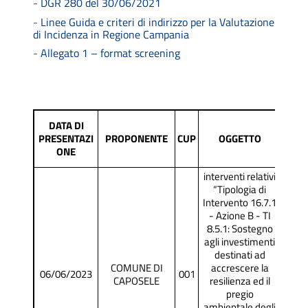
-
DGR 280 del 30/06/2021
-
Linee Guida e criteri di indirizzo per la Valutazione
di Incidenza in Regione Campania
-
Allegato 1 – format screening
DATA DI
PRESENTAZI
PROPONENTE
CUP
OGGETTO
PRO
ONE
interventi relativi
“Tipologia di
Intervento 16.7.1
- Azione B - TI
8.5.1: Sostegno
agli investimenti
destinati ad
COMUNE DI
accrescere la
06/06/2023
001
SCR
CAPOSELE
resilienza ed il
pregio
ambientale degli