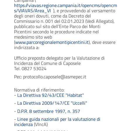
Campania
(
https://viavas.regione.campania.it/opencms/opencm
s/VIAVAS/Area_VI
), e provvedendo al versamento
degli oneri dovuti, come da Decreto del
Commissario n. 001 del 02.01.2023 (Vedi Allegato)
,
pubblicato sul sito dell’Ente Parco dei Monti
Picentini secondo le procedure indicate nel
medesimo sito web
(
www.parcoregionalemontipicentini.it
), deve essere
indirizzata a:
Ufficio preposto delegato per la Valutazione di
Incidenza del Comune di Caposele
Tel. 0827 53024
Pec: protocollo.caposele@asmepec.it
Normativa di riferimento:
-
La Direttiva 92/43/CEE "Habitat"
-
La Direttiva 2009/147/CE "Uccelli"
-
D.P.R. 8 settembre 1997, n. 357
-
Linee guida nazionali per la valutazione di
incidenza
(VIncA)