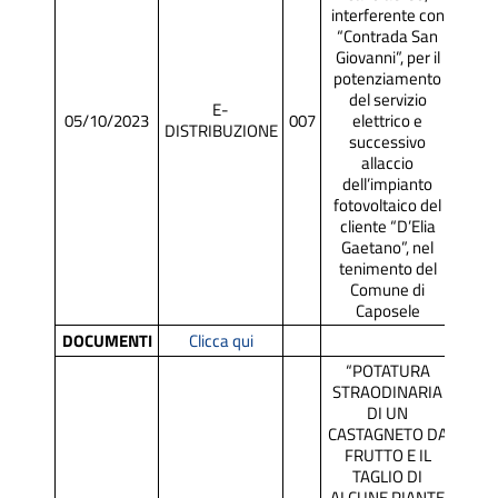
interferente con
“Contrada San
Giovanni”, per il
potenziamento
del servizio
E-
05/10/2023
007
elettrico e
SCR
DISTRIBUZIONE
successivo
allaccio
dell’impianto
fotovoltaico del
cliente “D’Elia
Gaetano”, nel
tenimento del
Comune di
Caposele
DOCUMENTI
Clicca qui
“POTATURA
STRAODINARIA
DI UN
CASTAGNETO DA
FRUTTO E IL
TAGLIO DI
ALCUNE PIANTE