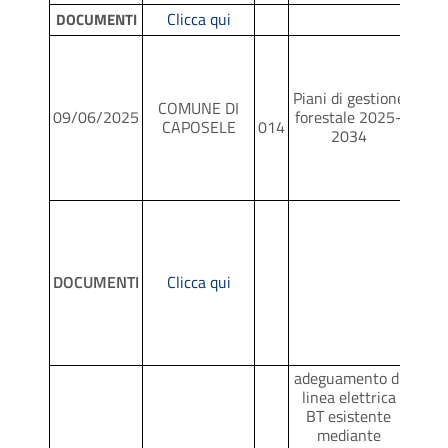
Clicca qui
DOCUMENTI
Valu
Piani di gestione
COMUNE DI
Appr
09/06/2025
forestale 2025-
CAPOSELE
014
2034
P/P
DOCUMENTI
Clicca qui
adeguamento di
linea elettrica
BT esistente
mediante