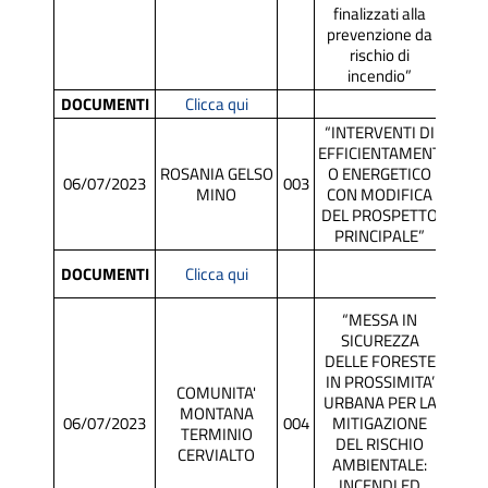
finalizzati alla
prevenzione da
rischio di
incendio”
DOCUMENTI
Clicca qui
“INTERVENTI DI
EFFICIENTAMENT
ROSANIA GELSO
O ENERGETICO
06/07/2023
003
SCR
MINO
CON MODIFICA
DEL PROSPETTO
PRINCIPALE”
DOCUMENTI
Clicca qui
“MESSA IN
SICUREZZA
DELLE FORESTE
IN PROSSIMITA’
COMUNITA'
URBANA PER LA
APP
MONTANA
06/07/2023
004
MITIGAZIONE
TA
TERMINIO
DEL RISCHIO
P/P
CERVIALTO
AMBIENTALE:
INCENDI ED