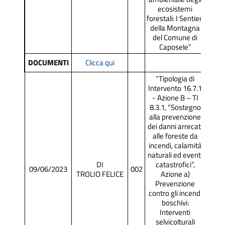
ecosistemi
forestali: I Sentieri
della Montagna
del Comune di
Caposele”
DOCUMENTI
Clicca qui
“Tipologia di
Intervento 16.7.1
- Azione B – TI
8.3.1, “Sostegno
alla prevenzione
dei danni arrecati
alle foreste da
incendi, calamità
naturali ed eventi
DI
catastrofici”,
09/06/2023
002
SCR
TROLIO FELICE
Azione a)
Prevenzione
contro gli incendi
boschivi:
Interventi
selvicolturali