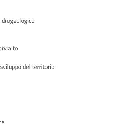
o
o idrogeologico
nio-Cervialto
viluppo del territorio:
posele
ne