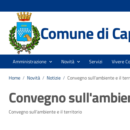
Comune di Ca
Amministrazione
Novità
Servizi
Vivere C
Home
/
Novità
/
Notizie
/
Convegno sull'ambiente e il terr
Convegno sull'ambient
Dettagli della notizia
Convegno sull'ambiente e il territorio