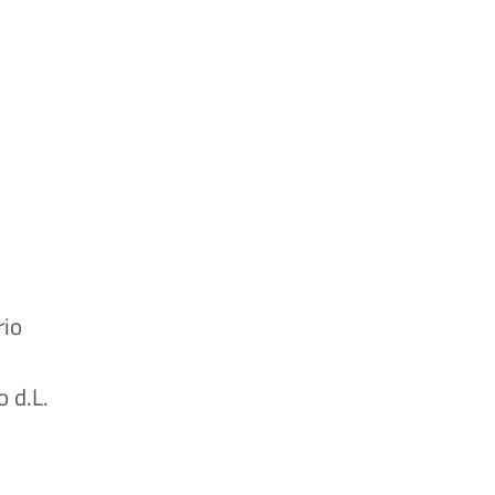
a
o di Caposele
rio
o d.L.