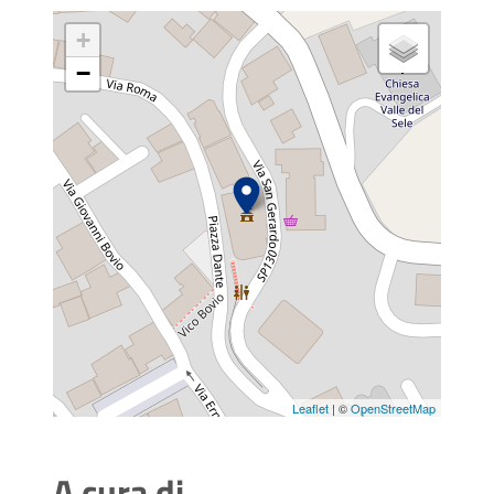
+
−
Leaflet
| ©
OpenStreetMap
A cura di