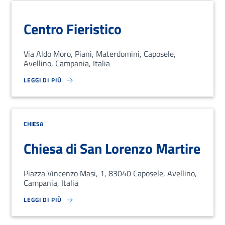
Centro Fieristico
Via Aldo Moro, Piani, Materdomini, Caposele,
Avellino, Campania, Italia
LEGGI DI PIÙ
SU LOREM IPSUM DOLOR SIT AMET, CONSECTETUR ADIPISCING EL
CHIESA
Chiesa di San Lorenzo Martire
Piazza Vincenzo Masi, 1, 83040 Caposele, Avellino,
Campania, Italia
LEGGI DI PIÙ
SU LOREM IPSUM DOLOR SIT AMET, CONSECTETUR ADIPISCING EL