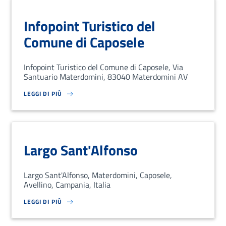
Infopoint Turistico del
Comune di Caposele
Infopoint Turistico del Comune di Caposele, Via
Santuario Materdomini, 83040 Materdomini AV
LEGGI DI PIÙ
SU LOREM IPSUM DOLOR SIT AMET, CONSECTETUR ADIPISCING EL
Largo Sant'Alfonso
Largo Sant'Alfonso, Materdomini, Caposele,
Avellino, Campania, Italia
LEGGI DI PIÙ
SU LOREM IPSUM DOLOR SIT AMET, CONSECTETUR ADIPISCING EL