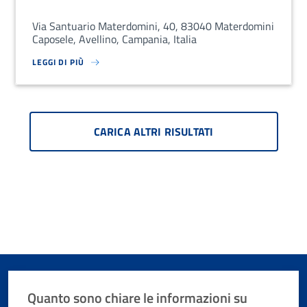
Via Santuario Materdomini, 40, 83040 Materdomini
Caposele, Avellino, Campania, Italia
LEGGI DI PIÙ
SU LOREM IPSUM DOLOR SIT AMET, CONSECTETUR ADIPISCING EL
CARICA ALTRI RISULTATI
Quanto sono chiare le informazioni su