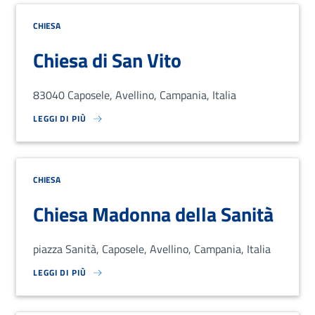
CHIESA
Chiesa di San Vito
83040 Caposele, Avellino, Campania, Italia
LEGGI DI PIÙ
SU LOREM IPSUM DOLOR SIT AMET, CONSECTETUR ADIPISCING EL
CHIESA
Chiesa Madonna della Sanità
piazza Sanità, Caposele, Avellino, Campania, Italia
LEGGI DI PIÙ
SU LOREM IPSUM DOLOR SIT AMET, CONSECTETUR ADIPISCING EL