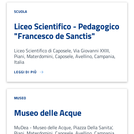
SCUOLA
Liceo Scientifico - Pedagogico
"Francesco de Sanctis"
Liceo Scientifico di Caposele, Via Giovanni XXIII,
Piani, Materdomini, Caposele, Avellino, Campania,
Italia
LEGGI DI PIÙ
SU LOREM IPSUM DOLOR SIT AMET, CONSECTETUR ADIPISCING EL
MUSEO
Museo delle Acque
MuDea - Museo delle Acque, Piazza Della Sanita',
Piani, Materdomini, Caposele, Avellino, Campania,