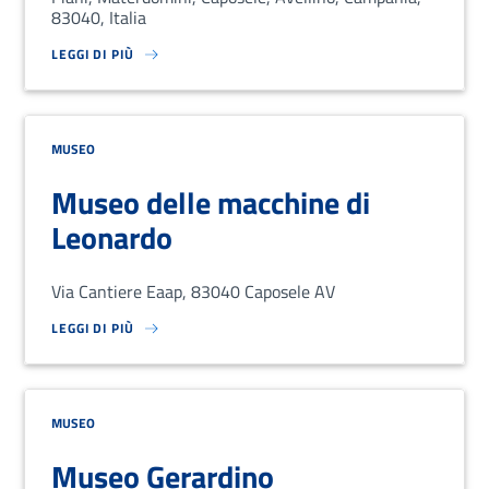
83040, Italia
LEGGI DI PIÙ
SU LOREM IPSUM DOLOR SIT AMET, CONSECTETUR ADIPISCING EL
MUSEO
Museo delle macchine di
Leonardo
Via Cantiere Eaap, 83040 Caposele AV
LEGGI DI PIÙ
SU LOREM IPSUM DOLOR SIT AMET, CONSECTETUR ADIPISCING EL
MUSEO
Museo Gerardino