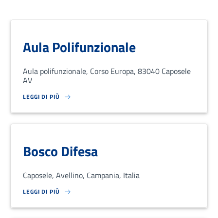
Aula Polifunzionale
Aula polifunzionale, Corso Europa, 83040 Caposele
AV
LEGGI DI PIÙ
SU LOREM IPSUM DOLOR SIT AMET, CONSECTETUR ADIPISCING EL
Bosco Difesa
Caposele, Avellino, Campania, Italia
LEGGI DI PIÙ
SU LOREM IPSUM DOLOR SIT AMET, CONSECTETUR ADIPISCING EL